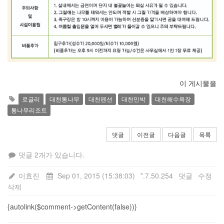
이 게시물을
로글리
대천통나무
대천펜션
대천민박
대천해수욕장
통나무리조트
댓글
이전글
다음글
목록
댓글 2개가 있습니다.
이효진
Sep 01, 2015 (15:38:03)
*.7.50.254
댓글
수정
삭제
{autolink($comment->getContent(false))}