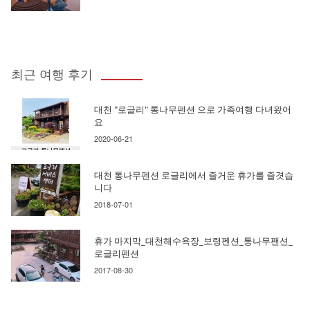
최근 여행 후기
대천 "로글리" 통나무펜션 으로 가족여행 다녀왔어
요
2020-06-21
대천 통나무펜션 로글리에서 즐거운 휴가를 즐겻습
니다
2018-07-01
휴가 마지막_대천해수욕장_보령펜션_통나무팬션_
로글리펜션
2017-08-30