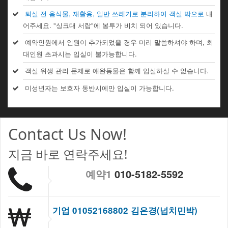
퇴실 전 음식물, 재활용, 일반 쓰레기로 분리하여 객실 밖으로
내
어주세요. "싱크대 서랍"에 봉투가 비치 되어 있습니다.
예약인원에서 인원이 추가되었을 경우 미리 말씀하셔야 하며, 최
대인원 초과시는 입실이 불가능합니다.
객실 위생 관리 문제로 애완동물은 함께 입실하실 수 없습니다.
미성년자는 보호자 동반시에만 입실이 가능합니다.
Contact Us Now!
지금 바로 연락주세요!
예약1
010-5182-5592
기업 01052168802 김은경(넙치민박)