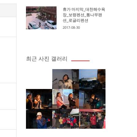
휴가 마지막_대천해수욕
장_보령펜션_통나무팬
션_로글리펜션
2017-08-30
최근 사진 갤러리