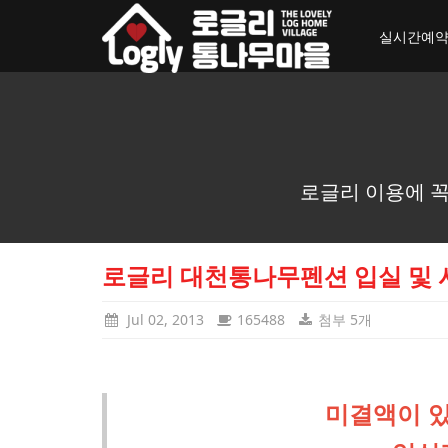
toggle_navigation
실시간예
로글리 이용에 꼭
로글리 대천통나무펜션 입실 및 
Jul 02, 2013
165488
첨부 5개
미결액이 있