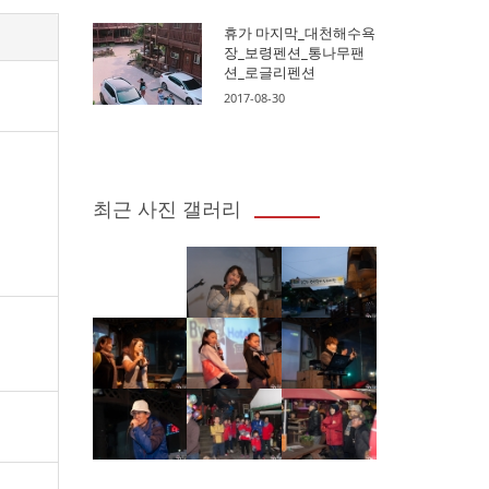
휴가 마지막_대천해수욕
장_보령펜션_통나무팬
션_로글리펜션
2017-08-30
최근 사진 갤러리