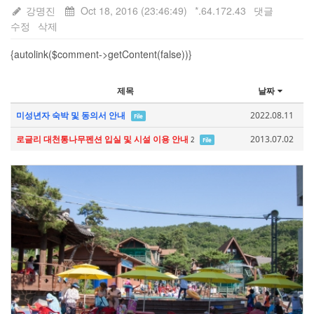
강명진
Oct 18, 2016 (23:46:49)
*.64.172.43
댓글
수정
삭제
{autolink($comment->getContent(false))}
제목
날짜
미성년자 숙박 및 동의서 안내
2022.08.11
File
로글리 대천통나무펜션 입실 및 시설 이용 안내
2013.07.02
2
File