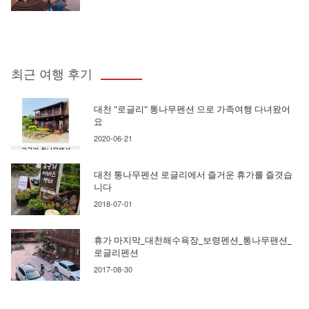
최근 여행 후기
대천 "로글리" 통나무펜션 으로 가족여행 다녀왔어
요
2020-06-21
대천 통나무펜션 로글리에서 즐거운 휴가를 즐겻습
니다
2018-07-01
휴가 마지막_대천해수욕장_보령펜션_통나무팬션_
로글리펜션
2017-08-30