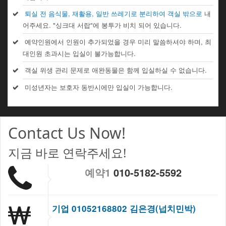
퇴실 전 음식물, 재활용, 일반 쓰레기로 분리하여 객실 밖으로
내
어주세요. "싱크대 서랍"에 봉투가 비치 되어 있습니다.
예약인원에서 인원이 추가되었을 경우 미리 말씀하셔야 하며, 최
대인원 초과시는 입실이 불가능합니다.
객실 위생 관리 문제로 애완동물은 함께 입실하실 수 없습니다.
미성년자는 보호자 동반시에만 입실이 가능합니다.
Contact Us Now!
지금 바로 연락주세요!
예약1
010-5182-5592
기업 01052168802 김은경(넙치민박)