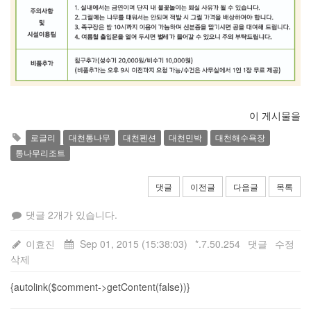
이 게시물을
로글리
대천통나무
대천펜션
대천민박
대천해수욕장
통나무리조트
댓글
이전글
다음글
목록
댓글 2개가 있습니다.
이효진
Sep 01, 2015 (15:38:03)
*.7.50.254
댓글
수정
삭제
{autolink($comment->getContent(false))}