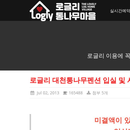
toggle_navigation
실시간예
로글리 이용에 꼭
로글리 대천통나무펜션 입실 및 
Jul 02, 2013
165488
첨부 5개
미결액이 있