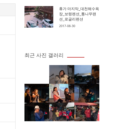
휴가 마지막_대천해수욕
장_보령펜션_통나무팬
션_로글리펜션
2017-08-30
최근 사진 갤러리