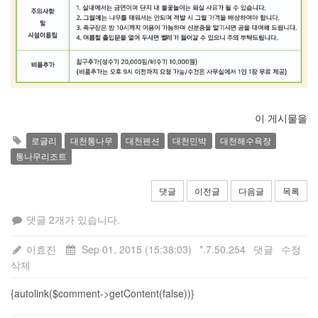
이 게시물을
로글리
대천통나무
대천펜션
대천민박
대천해수욕장
통나무리조트
댓글
이전글
다음글
목록
댓글 2개가 있습니다.
이효진
Sep 01, 2015 (15:38:03)
*.7.50.254
댓글
수정
삭제
{autolink($comment->getContent(false))}