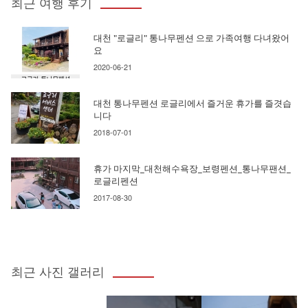
최근 여행 후기
대천 "로글리" 통나무펜션 으로 가족여행 다녀왔어
요
2020-06-21
대천 통나무펜션 로글리에서 즐거운 휴가를 즐겻습
니다
2018-07-01
휴가 마지막_대천해수욕장_보령펜션_통나무팬션_
로글리펜션
2017-08-30
최근 사진 갤러리