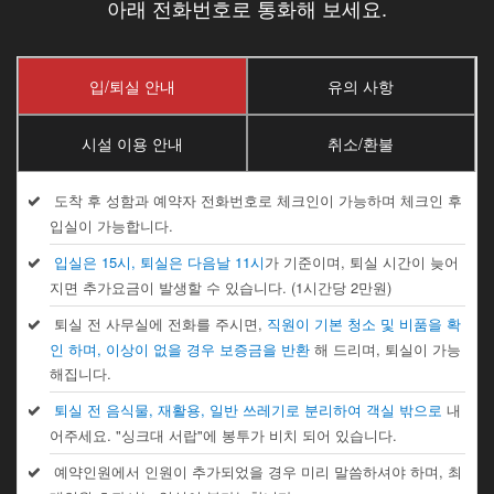
아래 전화번호로 통화해 보세요.
입/퇴실 안내
유의 사항
시설 이용 안내
취소/환불
도착 후 성함과 예약자 전화번호로 체크인이 가능하며 체크인 후
입실이 가능합니다.
입실은 15시, 퇴실은 다음날 11시
가 기준이며, 퇴실 시간이 늦어
지면 추가요금이 발생할 수 있습니다. (1시간당 2만원)
퇴실 전 사무실에 전화를 주시면,
직원이 기본 청소 및 비품을 확
인 하며, 이상이 없을 경우 보증금을 반환
해 드리며, 퇴실이 가능
해집니다.
퇴실 전 음식물, 재활용, 일반 쓰레기로 분리하여 객실 밖으로
내
어주세요. "싱크대 서랍"에 봉투가 비치 되어 있습니다.
예약인원에서 인원이 추가되었을 경우 미리 말씀하셔야 하며, 최