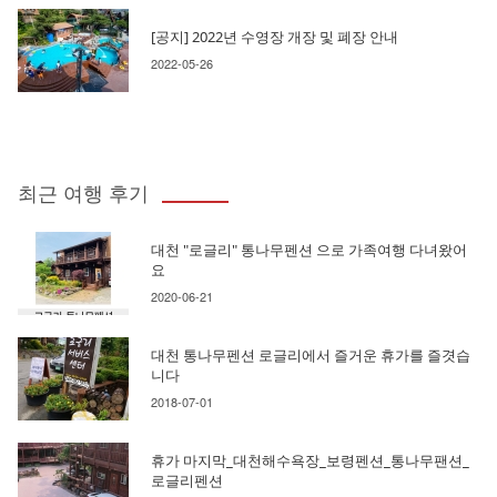
[공지] 2022년 수영장 개장 및 폐장 안내
2022-05-26
최근 여행 후기
대천 "로글리" 통나무펜션 으로 가족여행 다녀왔어
요
2020-06-21
대천 통나무펜션 로글리에서 즐거운 휴가를 즐겻습
니다
2018-07-01
휴가 마지막_대천해수욕장_보령펜션_통나무팬션_
로글리펜션