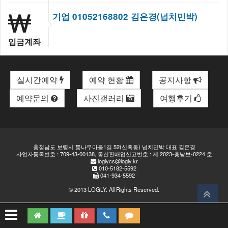
기업 01052168802 김은경(넙치민박)
입금계좌
실시간예약
예약 현황
공지사항
예약문의
사진갤러리
여행후기
충청남도 보령시 통나무마을1길 52(신흑동) 넙치민박 대표 김은경
사업자등록번호 : 709-43-00138, 통신판매업신고번호 : 제 2023-충남보-0224 호
loglycs@logly.kr
010-5182-5592
041-934-5592
© 2013
LOGLY
. All Rights Reserved.