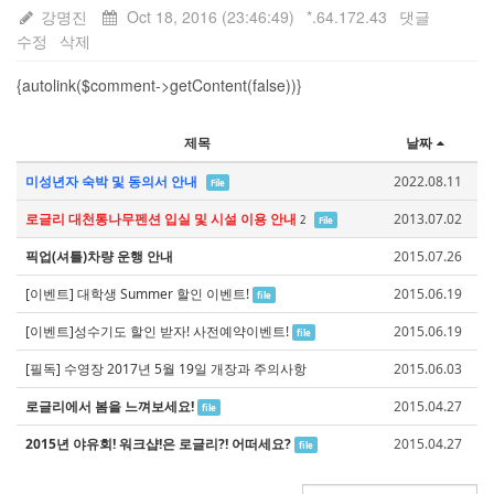
강명진
Oct 18, 2016 (23:46:49)
*.64.172.43
댓글
수정
삭제
{autolink($comment->getContent(false))}
제목
날짜
미성년자 숙박 및 동의서 안내
2022.08.11
File
로글리 대천통나무펜션 입실 및 시설 이용 안내
2013.07.02
2
File
픽업(셔틀)차량 운행 안내
2015.07.26
[이벤트] 대학생 Summer 할인 이벤트!
2015.06.19
file
[이벤트]성수기도 할인 받자! 사전예약이벤트!
2015.06.19
file
[필독] 수영장 2017년 5월 19일 개장과 주의사항
2015.06.03
로글리에서 봄을 느껴보세요!
2015.04.27
file
2015년 야유회! 워크샵!은 로글리?! 어떠세요?
2015.04.27
file