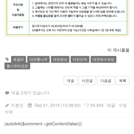
이 게시물을
로글리
대천통나무
대천펜션
대천민박
대천해수욕장
통나무리조트
댓글
이전글
다음글
목록
댓글 2개가 있습니다.
이효진
Sep 01, 2015 (15:38:03)
*.7.50.254
댓글
수정
삭제
{autolink($comment->getContent(false))}