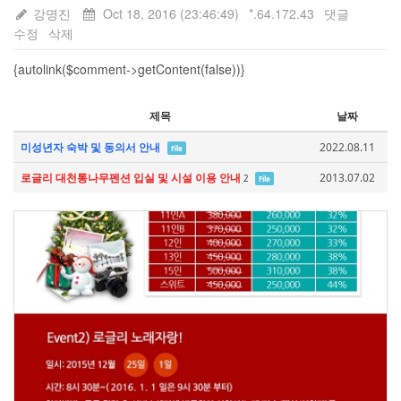
강명진
Oct 18, 2016 (23:46:49)
*.64.172.43
댓글
수정
삭제
{autolink($comment->getContent(false))}
제목
날짜
미성년자 숙박 및 동의서 안내
2022.08.11
File
로글리 대천통나무펜션 입실 및 시설 이용 안내
2013.07.02
2
File