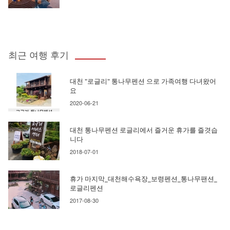
최근 여행 후기
대천 "로글리" 통나무펜션 으로 가족여행 다녀왔어
요
2020-06-21
대천 통나무펜션 로글리에서 즐거운 휴가를 즐겻습
니다
2018-07-01
휴가 마지막_대천해수욕장_보령펜션_통나무팬션_
로글리펜션
2017-08-30