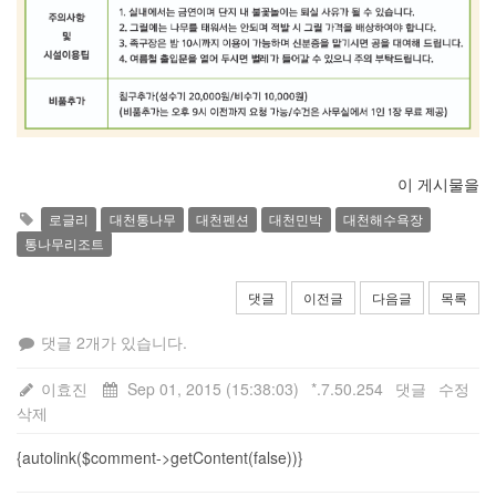
이 게시물을
로글리
대천통나무
대천펜션
대천민박
대천해수욕장
통나무리조트
댓글
이전글
다음글
목록
댓글 2개가 있습니다.
이효진
Sep 01, 2015 (15:38:03)
*.7.50.254
댓글
수정
삭제
{autolink($comment->getContent(false))}