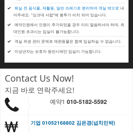
퇴실 전 음식물, 재활용, 일반 쓰레기로 분리하여 객실 밖으로
내
어주세요. "싱크대 서랍"에 봉투가 비치 되어 있습니다.
예약인원에서 인원이 추가되었을 경우 미리 말씀하셔야 하며, 최
대인원 초과시는 입실이 불가능합니다.
객실 위생 관리 문제로 애완동물은 함께 입실하실 수 없습니다.
미성년자는 보호자 동반시에만 입실이 가능합니다.
Contact Us Now!
지금 바로 연락주세요!
예약1
010-5182-5592
기업 01052168802 김은경(넙치민박)