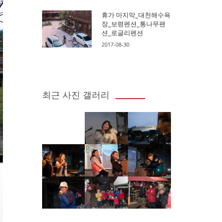
휴가 마지막_대천해수욕
장_보령펜션_통나무팬
션_로글리펜션
2017-08-30
최근 사진 갤러리