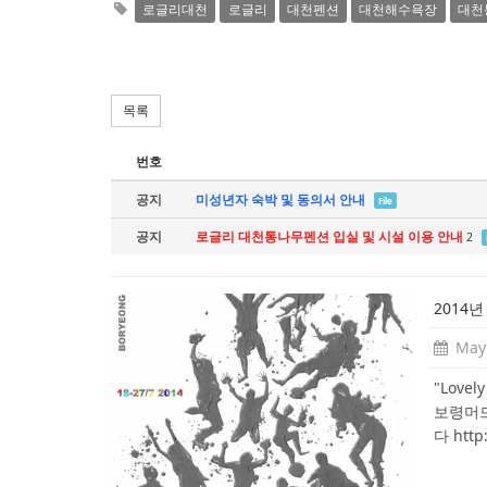
로글리대천
로글리
대천펜션
대천해수욕장
대천
목록
번호
공지
미성년자 숙박 및 동의서 안내
File
공지
로글리 대천통나무펜션 입실 및 시설 이용 안내
2
2014년
May 
"Love
보령머드
다 http