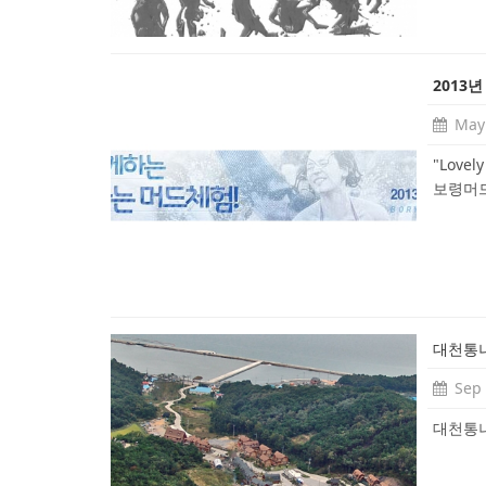
2013년
May 
"Love
보령머드
대천통
Sep 
대천통