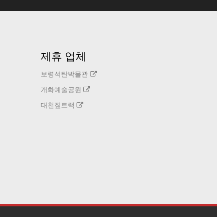
제휴 업체
보령석탄박물관
개화예술공원
대천짚트랙