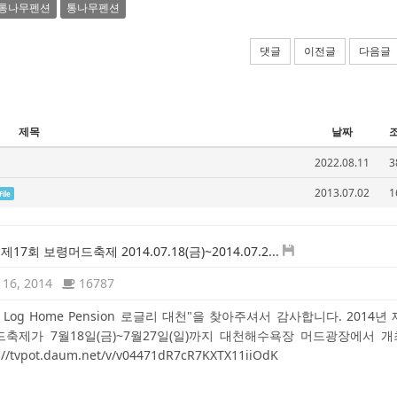
통나무펜션
통나무펜션
댓글
이전글
다음글
제목
날짜
2022.08.11
3
2013.07.02
1
File
 제17회 보령머드축제 2014.07.18(금)~2014.07.2...
16, 2014
16787
ly Log Home Pension 로글리 대천"을 찾아주셔서 감사합니다. 2014년
축제가 7월18일(금)~7월27일(일)까지 대천해수욕장 머드광장에서 
://tvpot.daum.net/v/v04471dR7cR7KXTX11iiOdK