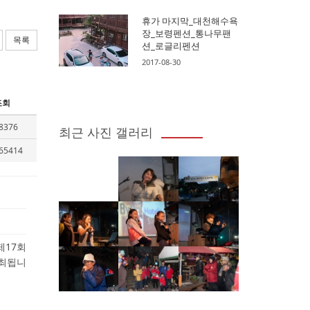
휴가 마지막_대천해수욕
장_보령펜션_통나무팬
목록
션_로글리펜션
2017-08-30
조회
8376
최근 사진 갤러리
65414
 제17회
개최됩니