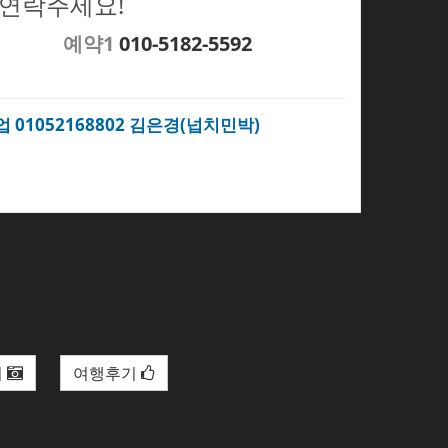
 연락주세요!
예약1
010-5182-5592
업 01052168802 김은경(넙치민박)
리
여행후기