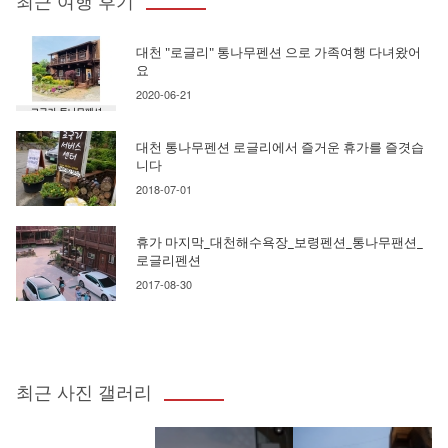
최근 여행 후기
대천 "로글리" 통나무펜션 으로 가족여행 다녀왔어
요
2020-06-21
대천 통나무펜션 로글리에서 즐거운 휴가를 즐겻습
니다
2018-07-01
휴가 마지막_대천해수욕장_보령펜션_통나무팬션_
로글리펜션
2017-08-30
최근 사진 갤러리