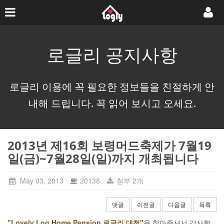
로글리 공지사항
로글리 이용에 꼭 필요한 정보들을 친절하게 안
내해 드립니다. 꼭 읽어 보시고 오세요.
2013년 제16회 보령머드축제가 7월19
일(금)~7월28일(일)까지 개최됩니다
May 03, 2013
20138
첨부 2개
댓글
이전글
다음글
목록
"Lovely Log Home Pension 로글리 대천"
을 찾아주셔서 감사합