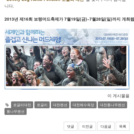
니다.
2013년 제16회 보령머드축제가 7월19일(금)~7월28일(일)까지 개최
이 게시물을
로글리대천
로글리
대천펜션
대천해수욕장
대천통나무펜션
통나무펜션
댓글
이전글
다음글
목록