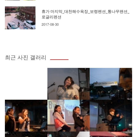
휴가 마지막_대천해수욕장_보령펜션_통나무팬션_
로글리펜션
2017-08-30
최근 사진 갤러리