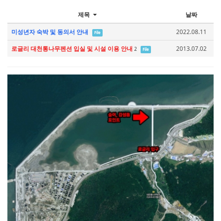
제목
날짜
미성년자 숙박 및 동의서 안내
2022.08.11
File
로글리 대천통나무펜션 입실 및 시설 이용 안내
2013.07.02
2
File