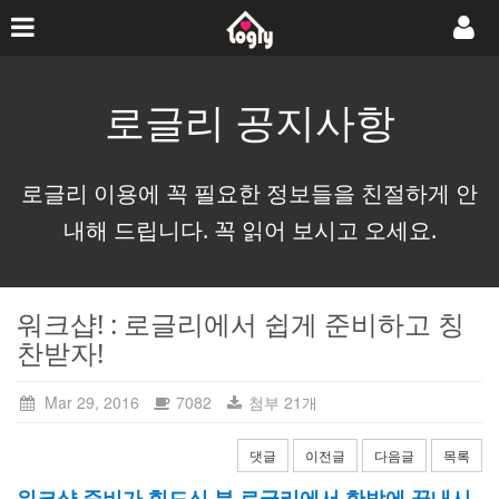
로글리 공지사항
로글리 이용에 꼭 필요한 정보들을 친절하게 안
내해 드립니다. 꼭 읽어 보시고 오세요.
워크샵! : 로글리에서 쉽게 준비하고 칭
찬받자!
Mar 29, 2016
7082
첨부 21개
댓글
이전글
다음글
목록
워크샵 준비가 힘드신 분 로글리에서 한방에 끝내시