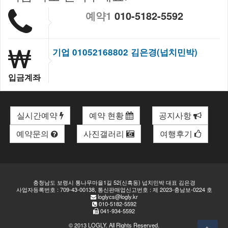
예약1
010-5182-5592
기업 01052168802 김은경(넙치민박)
입금계좌
실시간예약
예약 현황
공지사항
예약문의
사진갤러리
여행후기
충청남도 보령시 통나무마을1길 52(신흑동) 넙치민박 대표 김은경
사업자등록번호 : 709-43-00138, 통신판매업신고번호 : 제 2023-충남보-0224 호
loglycs@logly.kr
010-5182-5592
041-934-5592
© 2013
LOGLY
. All Rights Reserved.