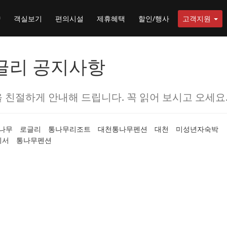
약
객실보기
편의시설
제휴혜택
할인/행사
고객지원
글리 공지사항
 친절하게 안내해 드립니다. 꼭 읽어 보시고 오세요
나무
로글리
통나무리조트
대천통나무펜션
대천
미성년자숙박
의서
통나무펜션