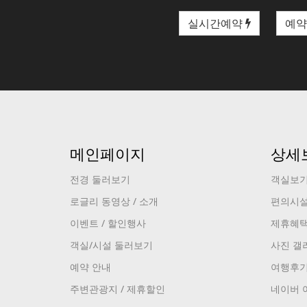
실시간예약
예약
메인페이지
상세
전경 둘러보기
객실보
로글리 동영상 / 소개
편의시
이벤트 / 할인행사
제휴혜
객실/시설 둘러보기
사진 갤
예약 안내
여행후
주변관광지 / 제휴할인
네이버 