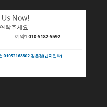
 Us Now!
 연락주세요!
예약1
010-5182-5592
업 01052168802 김은경(넙치민박)