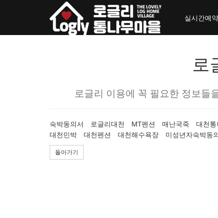
toggle_navigation
실시간예
로
로글리 이용에 꼭 필요한 정보들을
숙박동의서
로글리대천
MT펜션
매난국죽
대천통
대천민박
대천펜션
대천해수욕장
미성년자숙박동
돌아가기