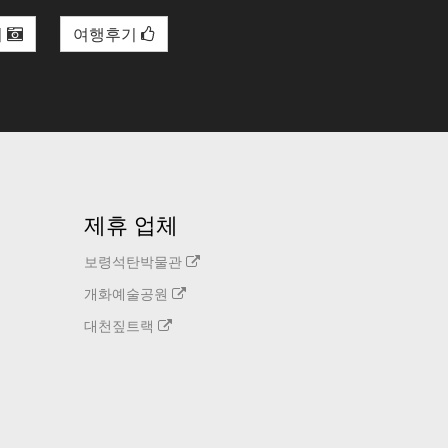
리
여행후기
제휴 업체
보령석탄박물관
개화예술공원
대천짚트랙