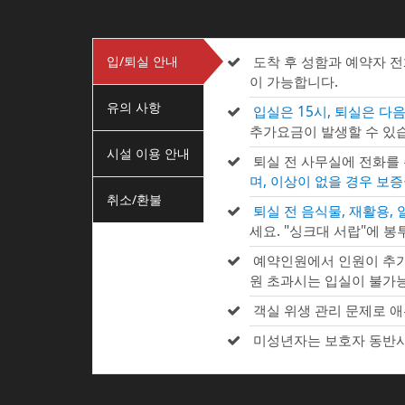
입/퇴실 안내
도착 후 성함과 예약자 
이 가능합니다.
유의 사항
입실은 15시, 퇴실은 다음
추가요금이 발생할 수 있습
시설 이용 안내
퇴실 전 사무실에 전화를
며, 이상이 없을 경우 보
취소/환불
퇴실 전 음식물, 재활용,
세요. "싱크대 서랍"에 봉
예약인원에서 인원이 추가
원 초과시는 입실이 불가
객실 위생 관리 문제로 애
미성년자는 보호자 동반시