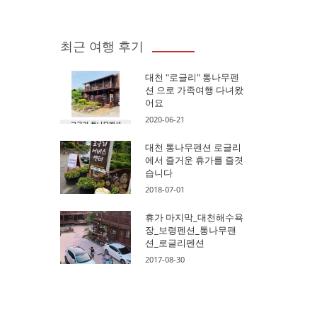
최근 여행 후기
대천 "로글리" 통나무펜
션 으로 가족여행 다녀왔
어요
2020-06-21
대천 통나무펜션 로글리
에서 즐거운 휴가를 즐겻
습니다
2018-07-01
휴가 마지막_대천해수욕
장_보령펜션_통나무팬
션_로글리펜션
2017-08-30