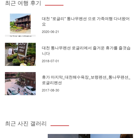
최근 여행 후기
대천 "로글리" 통나무펜션 으로 가족여행 다녀왔어
요
2020-06-21
대천 통나무펜션 로글리에서 즐거운 휴가를 즐겻습
니다
2018-07-01
휴가 마지막_대천해수욕장_보령펜션_통나무팬션_
로글리펜션
2017-08-30
최근 사진 갤러리