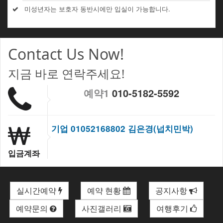
미성년자는 보호자 동반시에만 입실이 가능합니다.
Contact Us Now!
지금 바로 연락주세요!
예약1
010-5182-5592
기업 01052168802 김은경(넙치민박)
입금계좌
실시간예약
예약 현황
공지사항
예약문의
사진갤러리
여행후기