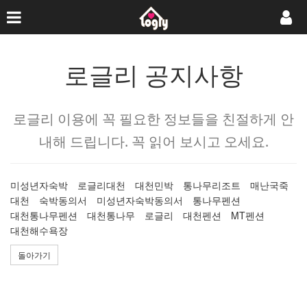
로글리 공지사항
로글리 이용에 꼭 필요한 정보들을 친절하게 안
내해 드립니다. 꼭 읽어 보시고 오세요.
미성년자숙박
로글리대천
대천민박
통나무리조트
매난국죽
대천
숙박동의서
미성년자숙박동의서
통나무펜션
대천통나무펜션
대천통나무
로글리
대천펜션
MT펜션
대천해수욕장
돌아가기