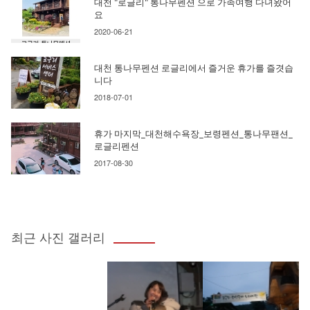
대천 "로글리" 통나무펜션 으로 가족여행 다녀왔어
요
2020-06-21
대천 통나무펜션 로글리에서 즐거운 휴가를 즐겻습
니다
2018-07-01
휴가 마지막_대천해수욕장_보령펜션_통나무팬션_
로글리펜션
2017-08-30
최근 사진 갤러리