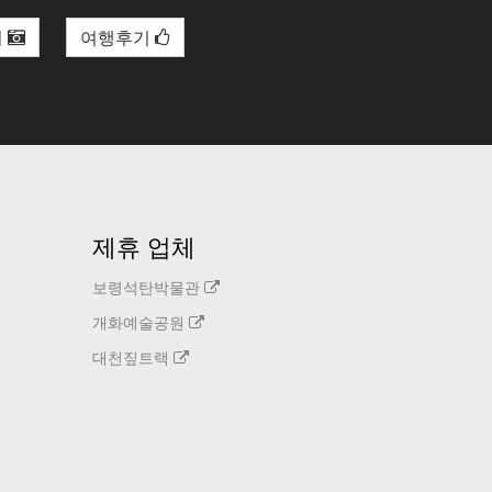
리
여행후기
제휴 업체
보령석탄박물관
개화예술공원
대천짚트랙