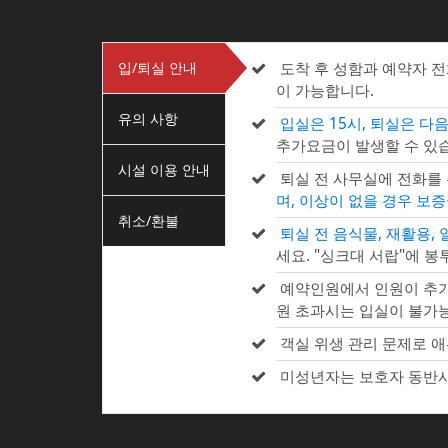
입/퇴실 안내
도착 후 성함과 예약자 
이 가능합니다.
유의 사항
입실은 15시, 퇴실은 다음
추가요금이 발생할 수 있습
시설 이용 안내
퇴실 전 사무실에 전화를
며, 이상이 없을 경우 보
취소/환불
퇴실 전 음식물, 재활용,
세요. "싱크대 서랍"에 봉
예약인원에서 인원이 추가
원 초과시는 입실이 불가
객실 위생 관리 문제로 애
미성년자는 보호자 동반시