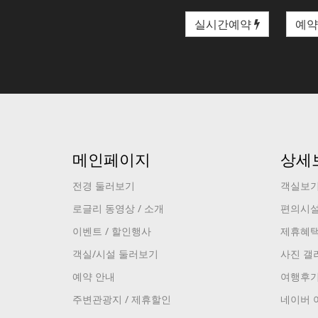
실시간예약
예약
메인페이지
상세
전경 둘러보기
객실보
로글리 동영상 / 소개
편의시
이벤트 / 할인행사
제휴혜
객실/시설 둘러보기
사진 갤
예약 안내
여행후
주변관광지 / 제휴할인
네이버 