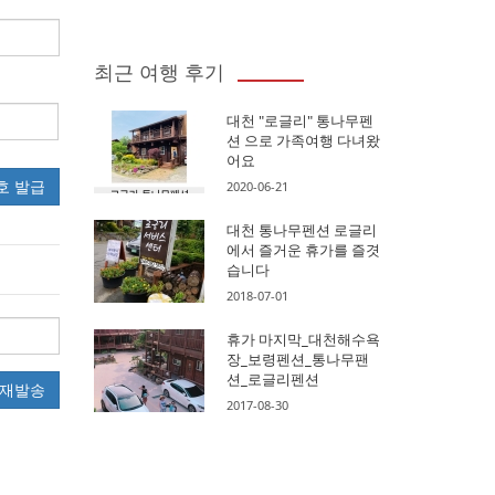
최근 여행 후기
대천 "로글리" 통나무펜
션 으로 가족여행 다녀왔
어요
호 발급
2020-06-21
대천 통나무펜션 로글리
에서 즐거운 휴가를 즐겻
습니다
2018-07-01
휴가 마지막_대천해수욕
장_보령펜션_통나무팬
션_로글리펜션
 재발송
2017-08-30