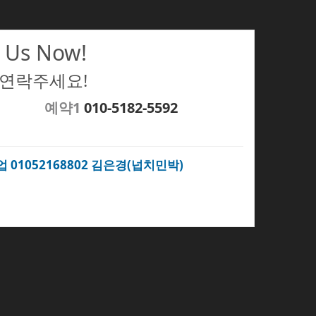
 Us Now!
 연락주세요!
예약1
010-5182-5592
업 01052168802 김은경(넙치민박)