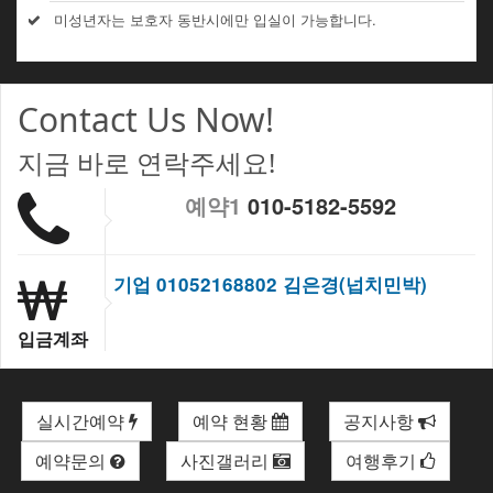
미성년자는 보호자 동반시에만 입실이 가능합니다.
Contact Us Now!
지금 바로 연락주세요!
예약1
010-5182-5592
기업 01052168802 김은경(넙치민박)
입금계좌
실시간예약
예약 현황
공지사항
예약문의
사진갤러리
여행후기