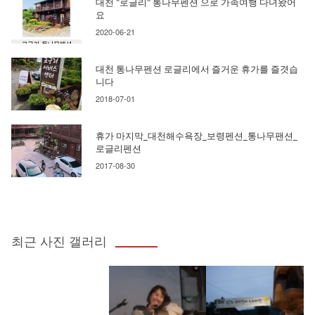
대천 "로글리" 통나무펜션 으로 가족여행 다녀왔어
요
2020-06-21
대천 통나무펜션 로글리에서 즐거운 휴가를 즐겻습
니다
2018-07-01
휴가 마지막_대천해수욕장_보령펜션_통나무팬션_
로글리펜션
2017-08-30
최근 사진 갤러리