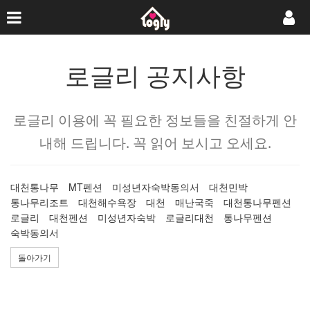
로글리 공지사항
로글리 이용에 꼭 필요한 정보들을 친절하게 안
내해 드립니다. 꼭 읽어 보시고 오세요.
대천통나무
MT펜션
미성년자숙박동의서
대천민박
통나무리조트
대천해수욕장
대천
매난국죽
대천통나무펜션
로글리
대천펜션
미성년자숙박
로글리대천
통나무펜션
숙박동의서
돌아가기