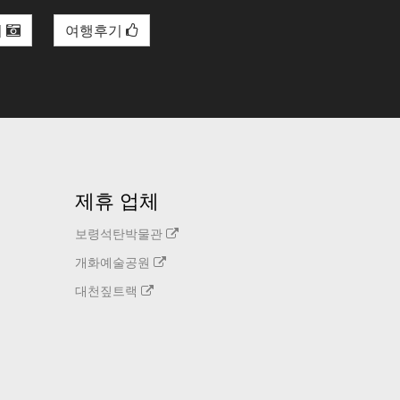
리
여행후기
제휴 업체
보령석탄박물관
개화예술공원
대천짚트랙