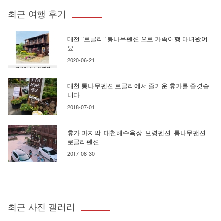
최근 여행 후기
대천 "로글리" 통나무펜션 으로 가족여행 다녀왔어
요
2020-06-21
대천 통나무펜션 로글리에서 즐거운 휴가를 즐겻습
니다
2018-07-01
휴가 마지막_대천해수욕장_보령펜션_통나무팬션_
로글리펜션
2017-08-30
최근 사진 갤러리