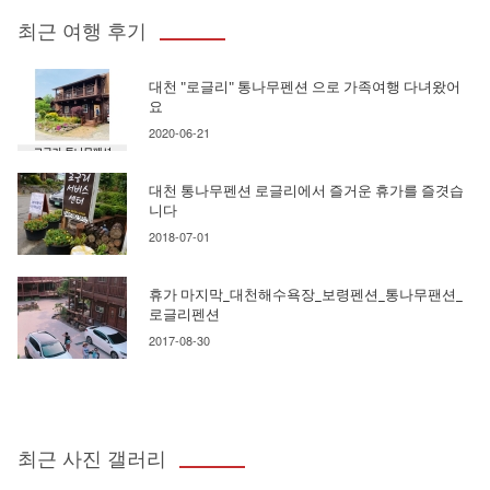
최근 여행 후기
대천 "로글리" 통나무펜션 으로 가족여행 다녀왔어
요
2020-06-21
대천 통나무펜션 로글리에서 즐거운 휴가를 즐겻습
니다
2018-07-01
휴가 마지막_대천해수욕장_보령펜션_통나무팬션_
로글리펜션
2017-08-30
최근 사진 갤러리