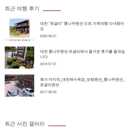
최근 여행 후기
대천 "로글리" 통나무펜션 으로 가족여행 다녀왔어
요
2020-06-21
대천 통나무펜션 로글리에서 즐거운 휴가를 즐겻습
니다
2018-07-01
휴가 마지막_대천해수욕장_보령펜션_통나무팬션_
로글리펜션
2017-08-30
최근 사진 갤러리