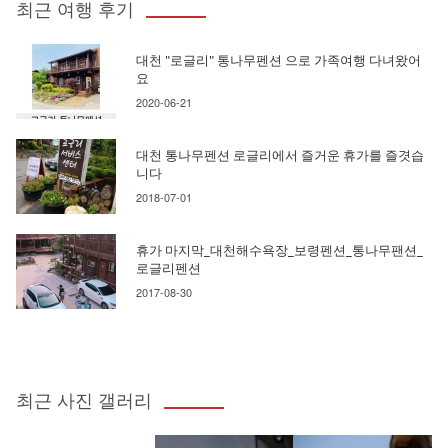
최근 여행 후기
대천 "로글리" 통나무펜션 으로 가족여행 다녀왔어
요
2020-06-21
대천 통나무펜션 로글리에서 즐거운 휴가를 즐겻습
니다
2018-07-01
휴가 마지막_대천해수욕장_보령펜션_통나무팬션_
로글리펜션
2017-08-30
최근 사진 갤러리