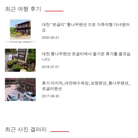
최근 여행 후기
대천 "로글리" 통나무펜션 으로 가족여행 다녀왔어
요
2020-06-21
대천 통나무펜션 로글리에서 즐거운 휴가를 즐겻습
니다
2018-07-01
휴가 마지막_대천해수욕장_보령펜션_통나무팬션_
로글리펜션
2017-08-30
최근 사진 갤러리