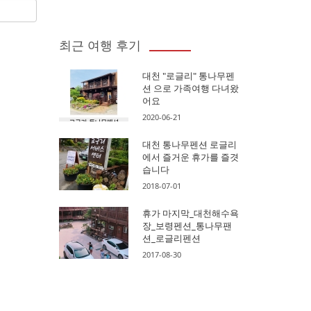
최근 여행 후기
대천 "로글리" 통나무펜
션 으로 가족여행 다녀왔
어요
2020-06-21
대천 통나무펜션 로글리
에서 즐거운 휴가를 즐겻
습니다
2018-07-01
휴가 마지막_대천해수욕
장_보령펜션_통나무팬
션_로글리펜션
2017-08-30