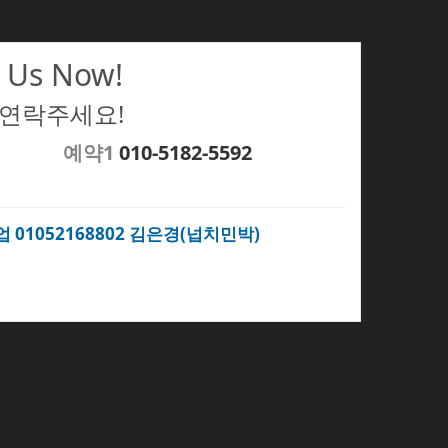
 Us Now!
 연락주세요!
예약1
010-5182-5592
업 01052168802 김은경(넙치민박)