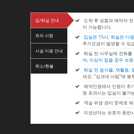
입/퇴실 안내
도착 후 성함과 예약자 
이 가능합니다.
유의 사항
입실은 15시, 퇴실은 다음
추가요금이 발생할 수 있습
시설 이용 안내
퇴실 전 사무실에 전화를
며, 이상이 없을 경우 보
취소/환불
퇴실 전 음식물, 재활용,
세요. "싱크대 서랍"에 봉
예약인원에서 인원이 추가
원 초과시는 입실이 불가
객실 위생 관리 문제로 애
미성년자는 보호자 동반시