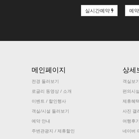
실시간예약
예약
메인페이지
상세
전경 둘러보기
객실보
로글리 동영상 / 소개
편의시
이벤트 / 할인행사
제휴혜
객실/시설 둘러보기
사진 갤
예약 안내
여행후
주변관광지 / 제휴할인
네이버 