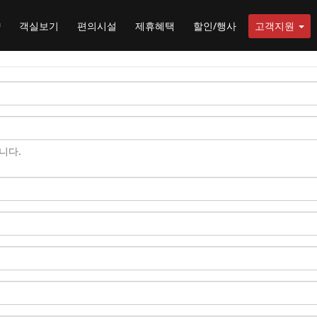
약
객실보기
편의시설
제휴혜택
할인/행사
고객지원
니다.