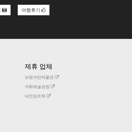
리
여행후기
제휴 업체
보령석탄박물관
개화예술공원
대천짚트랙