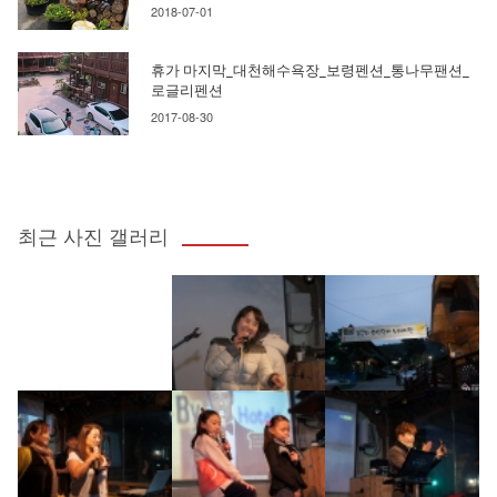
2018-07-01
휴가 마지막_대천해수욕장_보령펜션_통나무팬션_
로글리펜션
2017-08-30
최근 사진 갤러리