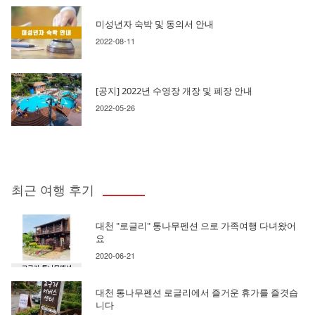
미성년자 숙박 및 동의서 안내
2022-08-11
[공지] 2022년 수영장 개장 및 폐장 안내
2022-05-26
최근 여행 후기
대천 "로글리" 통나무펜션 으로 가족여행 다녀왔어
요
2020-06-21
대천 통나무펜션 로글리에서 즐거운 휴가를 즐겻습
니다