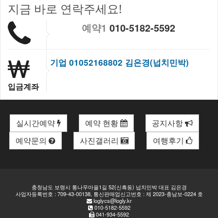
지금 바로 연락주세요!
예약1
010-5182-5592
기업 01052168802 김은경(넙치민박)
입금계좌
실시간예약
예약 현황
공지사항
예약문의
사진갤러리
여행후기
충청남도 보령시 통나무마을1길 52(신흑동) 넙치민박 대표 김은경
사업자등록번호 : 709-43-00138, 통신판매업신고번호 : 제 2023-충남보-0224 호
loglycs@logly.kr
010-5182-5592
041-934-5592