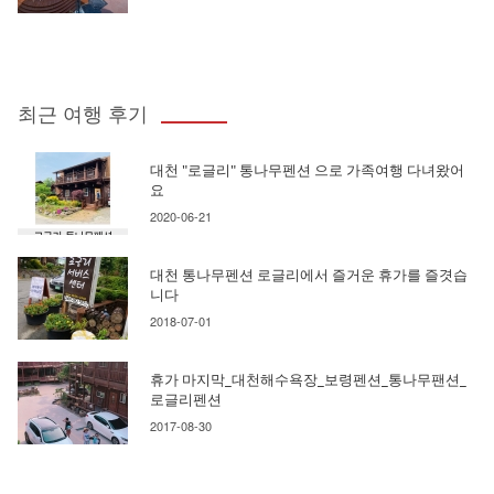
최근 여행 후기
대천 "로글리" 통나무펜션 으로 가족여행 다녀왔어
요
2020-06-21
대천 통나무펜션 로글리에서 즐거운 휴가를 즐겻습
니다
2018-07-01
휴가 마지막_대천해수욕장_보령펜션_통나무팬션_
로글리펜션
2017-08-30