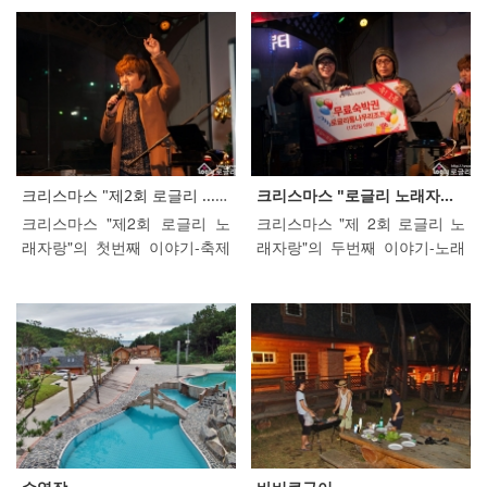
크리스마스 "제2회 로글리 ...">
크리스마스 "제2회 로글리 ...
크리스마스 "로글리 노래자...
크리스마스 "제2회 로글리 노
크리스마스 "제 2회 로글리 노
래자랑"의 첫번째 이야기-축제
래자랑"의 두번째 이야기-노래
의 밤 12월 20일은 남녀노소 할
자랑 2014년 로글리를 사랑해
것 없이 즐거운 밤이였습니다..
주신 고객 여러분께 조금이나
^^ 다시한번 로글리 고객 여러
마 즐거운 여행이 되었으면 하
분의 '끼'를 확인할 수 있는 밤
는 바람에서 마련된 크리스마
이었습니다. 잠시 알려드리는
스 "로글리 노래자랑"이 많은
말씀 전하고 첫번재 포스팅을
고객 여러분의 참여로 즐거운
해보겠습니다..~~ =3=3 1. 12
시간으로 마무리 되었습니다.
월 27일 송년행사가 있습니다.
여기서 잠깐! 12월 27일에도 송
많은 참여 부탁드립니다(8시 3
년행사가 있습니다. 27일 고객
0분 부터 라이브공연장에서~~)
님의 많은 참여 부탁드릴께요!