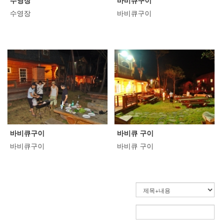
수영장
바비큐구이
2. 본인의 사진을 내렸으면 하
이제 노래자랑 수상자와 경품
수영장
바비큐구이
시는 분은 연락주세요..^^ 3. 더
추첨으로 담청된 여러분을 소
크고 잘나온 사진을 원하시면
개하겠습니다. 참석하신 모든
로글리 예약문자로 예약자 성
분들이 즐거운 무대를 보여주
함과 이메일주소를 알려주세
셨기 때문에 사실 순위를 정하
요: 010-3451-4430) 자~~ 그럼
는 것이 너무 어려웠습니다. 그
시작해 볼까요? 잘 생겼다! 초
리고 수상 및 경품 추첨 보다는
대 가수겸! 사회 겸! 반주 겸! 에
즐거운 추억이 우선 아닌가 합
또~~~ 기타등등 수고하신 이형
니다.(지송 ㅠ.ㅜ) 하지만 결과
규 가수님께 감사드립니다. 20
는 ^^;; 1등! 축하드립니다.(경
15년 앨범 대박 나세요 ^^! . .
품추첨 부문) 1등! 축하드립니
정답! 남자가 운다 (아는사람만
다. (노래자랑 부문) 2등! 아쉬
바비큐구이
바비큐 구이
아는 정답) 1+1은 귀여미~~ ^^
웠습니다!(경품추첨 부문) 2등!
바비큐구이
바비큐 구이
기가막힌 댄스로 주위를 압도
아쉬웠습니다!(노래자랑 부문)
하셨습니다. 아기까지 업으시
3등! 다행!다행!(경품추첨 부문)
고(뒤에 계신 손님은 힘드셨을
3등! 다행!다행!(노래자랑 부문)
것 ...
노래...