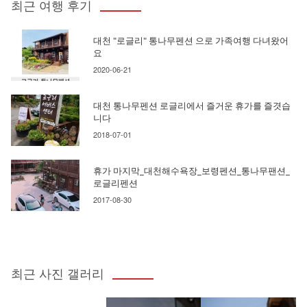
최근 여행 후기
대천 "로글리" 통나무펜션 으로 가족여행 다녀왔어
요
2020-06-21
대천 통나무펜션 로글리에서 즐거운 휴가를 즐겻습
니다
2018-07-01
휴가 마지막_대천해수욕장_보령펜션_통나무팬션_
로글리펜션
2017-08-30
최근 사진 갤러리