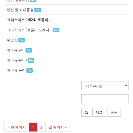
펜션 앞 바다풍경
file
크리스마스 "제2회 로글리 ...
크리스마스 "로글리 노래자...
file
수영장
file
바비큐구이
file
바비큐구이
1
file
바비큐 구이
file
태그
목록
« 첫 페이지
1
2
끝 페이지 »