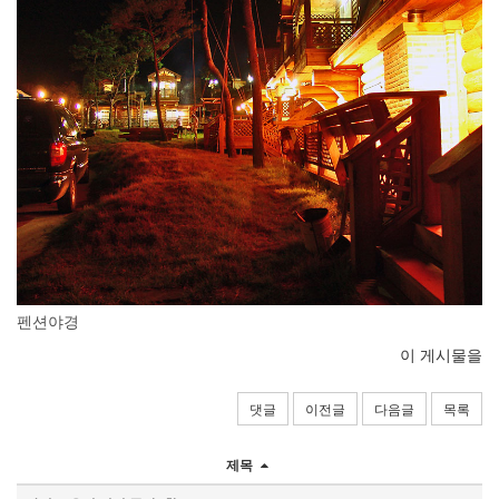
펜션야경
이 게시물을
댓글
이전글
다음글
목록
제목