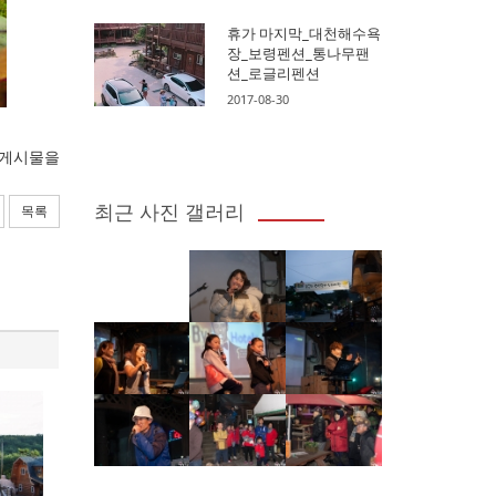
휴가 마지막_대천해수욕
장_보령펜션_통나무팬
션_로글리펜션
2017-08-30
 게시물을
최근 사진 갤러리
목록