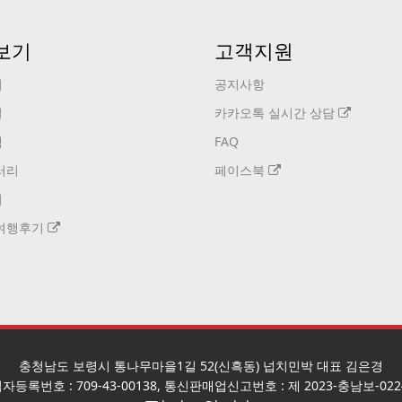
보기
고객지원
기
공지사항
설
카카오톡 실시간 상담
택
FAQ
러리
페이스북
기
여행후기
충청남도 보령시 통나무마을1길 52(신흑동) 넙치민박 대표 김은경
자등록번호 : 709-43-00138, 통신판매업신고번호 : 제 2023-충남보-022