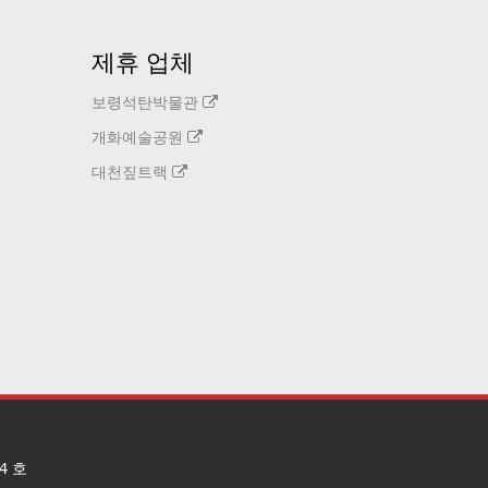
제휴 업체
보령석탄박물관
개화예술공원
대천짚트랙
4 호