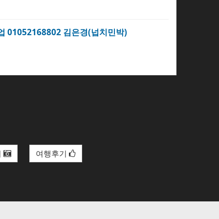
업 01052168802 김은경(넙치민박)
리
여행후기