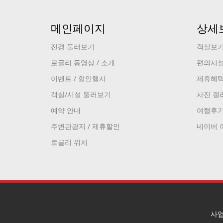
메인페이지
상세
전경 둘러보기
객실보
로글리 동영상 / 소개
편의시
이벤트 / 할인행사
제휴혜
객실/시설 둘러보기
사진 갤
예약 안내
여행후
주변관광지 / 제휴할인
네이버 
로글리 위치
사업